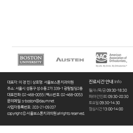
진료시간 안내
Info
대표자: 이 경 민 | 상호명: 서울보스톤치과의원
주소: 서울시 성동구 성수동 2가 339-1 광림빌딩2층
월/수/목/금
09:30-18:30
대표전화: 02-468-0055 | 팩스번호: 02-468-0053
화(야간진료)
09:30-20:30
문의메일: s-boston@daum.net
토요일
09:30-14:30
사업자등록번호: 203-21-09207
점심시간
13:00-14:00
copyright ⓒ 서울보스톤치과의원 all rights reserved.